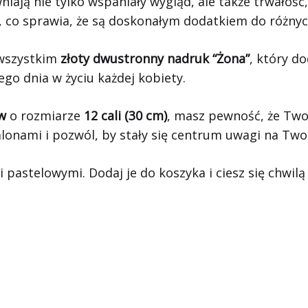
niają nie tylko wspaniały wygląd, ale także trwałość
, co sprawia, że są doskonałym dodatkiem do różnyc
 wszystkim
złoty dwustronny nadruk “Żona”
, który d
o dnia w życiu każdej kobiety.
w
o rozmiarze
12 cali (30 cm)
, masz pewność, że Two
lonami i pozwól, by stały się centrum uwagi na Two
 pastelowymi. Dodaj je do koszyka i ciesz się chwilą 