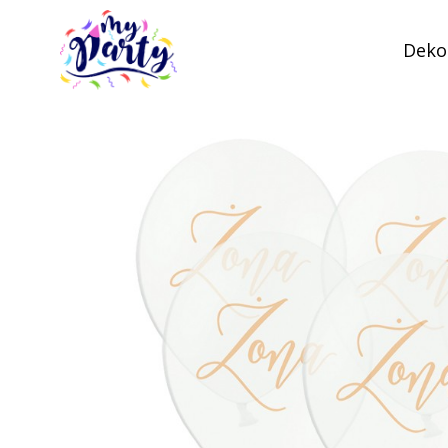
Dekor
MyParty