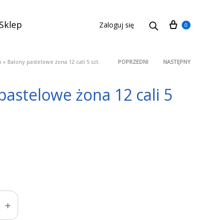
Cart
Sklep
Zaloguj się
0
p
»
Balony pastelowe żona 12 cali 5 szt.
POPRZEDNI
NASTĘPNY
Product
pastelowe żona 12 cali 5
navigation