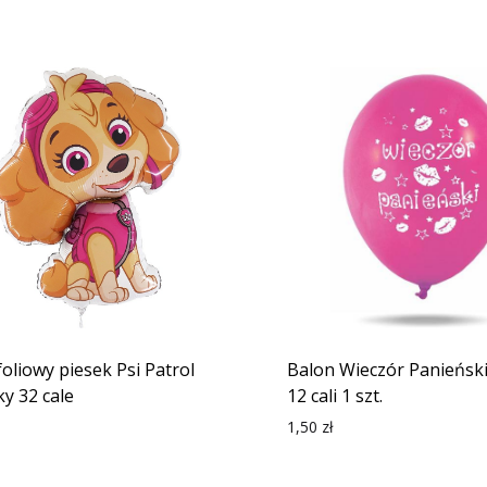
foliowy piesek Psi Patrol
Balon Wieczór Panieński
ky 32 cale
12 cali 1 szt.
1,50
zł