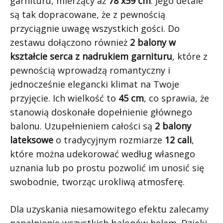
garnituru, mierzący aż
78 x59 cm
. Jego detale
są tak dopracowane, że z pewnością
przyciągnie uwagę wszystkich gości. Do
zestawu dołączono również
2 balony w
kształcie serca z nadrukiem garnituru
, które z
pewnością wprowadzą romantyczny i
jednocześnie elegancki klimat na Twoje
przyjęcie. Ich wielkość to
45 cm
, co sprawia, że
stanowią doskonałe dopełnienie głównego
balonu. Uzupełnieniem całości są
2 balony
lateksowe
o tradycyjnym rozmiarze
12 cali
,
które można udekorować według własnego
uznania lub po prostu pozwolić im unosić się
swobodnie, tworząc urokliwą atmosferę.
Dla uzyskania niesamowitego efektu zalecamy