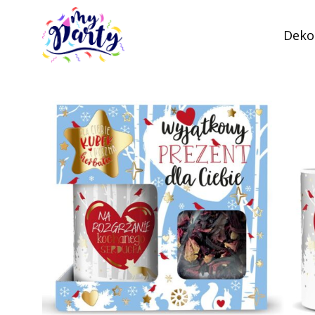
Dekor
MyParty