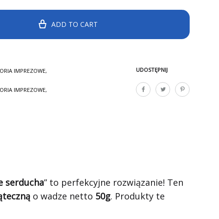
ADD TO CART
UDOSTĘPNIJ
ORIA IMPREZOWE
,
ORIA IMPREZOWE
,
e serducha
” to perfekcyjne rozwiązanie! Ten
ąteczną
o wadze netto
50g
. Produkty te