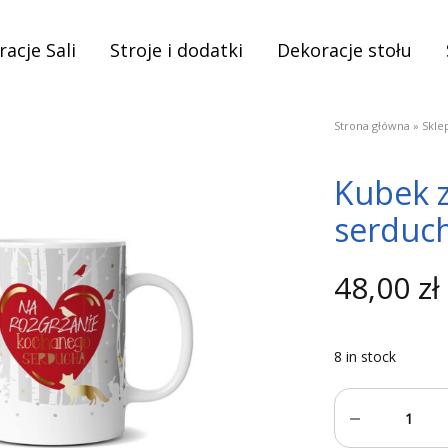
acje Sali
Stroje i dodatki
Dekoracje stołu
Strona główna
»
Skle
Kubek z
serduc
48,00
zł
8 in stock
Quantity