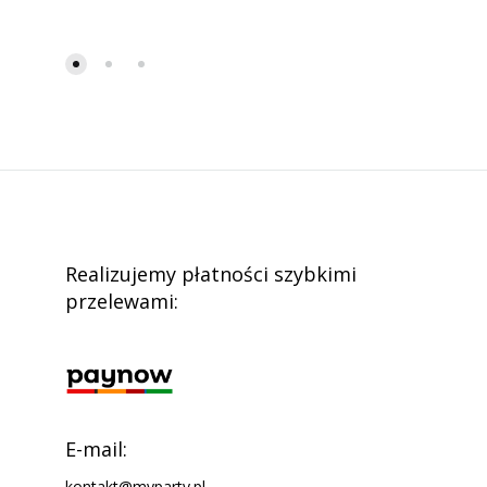
Realizujemy płatności szybkimi
przelewami:
E-mail:
kontakt@myparty.pl