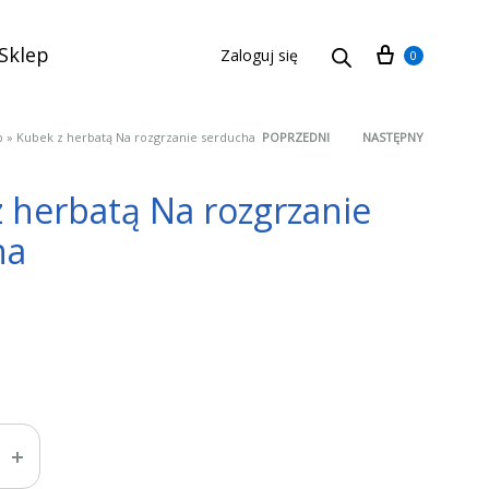
Cart
Sklep
Zaloguj się
0
p
»
Kubek z herbatą Na rozgrzanie serducha
POPRZEDNI
NASTĘPNY
Product
 herbatą Na rozgrzanie
navigation
ha