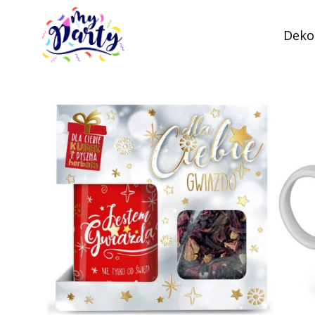
Dekor
MyParty