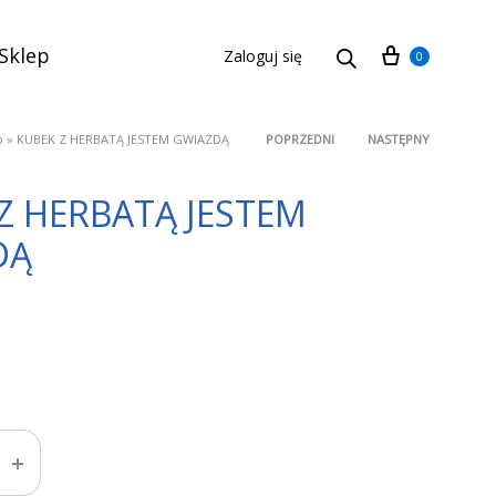
Cart
Sklep
Zaloguj się
0
p
»
KUBEK Z HERBATĄ JESTEM GWIAZDĄ
POPRZEDNI
NASTĘPNY
Product
Z HERBATĄ JESTEM
navigation
DĄ