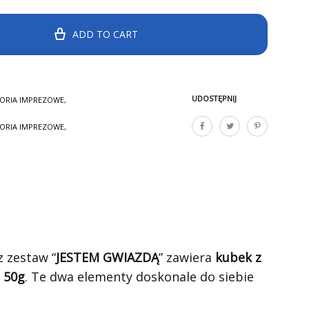
ADD TO CART
UDOSTĘPNIJ
ORIA IMPREZOWE
,
ORIA IMPREZOWE
,
z zestaw “
JESTEM GWIAZDĄ
” zawiera
kubek z
o
50g
. Te dwa elementy doskonale do siebie