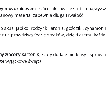
wym wzornictwem
, które jak zawsze stoi na najwyżs
lanowy materiał zapewnia długą trwałość.
biskus, jabłko, rodzynki, aronia, goździki, cynamon
uje prawdziwą feerię smaków, dzięki czemu każda ch
y złocony kartonik
, który dodaje mu klasy i sprawi
te wyjątkowe święta!