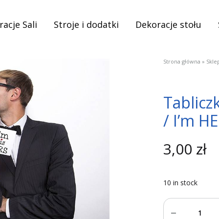
acje Sali
Stroje i dodatki
Dekoracje stołu
Strona główna
»
Skle
Tablicz
/ I’m H
3,00
zł
10 in stock
Quantity