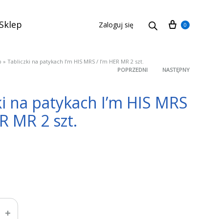
Cart
Sklep
Zaloguj się
0
p
»
Tabliczki na patykach I’m HIS MRS / I’m HER MR 2 szt.
POPRZEDNI
NASTĘPNY
Product
ki na patykach I’m HIS MRS
navigation
ER MR 2 szt.