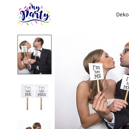
Dekor
MyParty