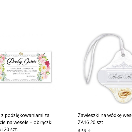
ki z podziękowaniami za
Zawieszki na wódkę wese
cie na wesele – obrączki
ZA16 20 szt
ki 20 szt.
6,56
zł