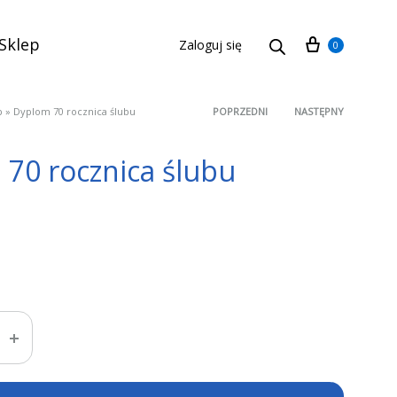
Cart
Sklep
Zaloguj się
0
p
»
Dyplom 70 rocznica ślubu
POPRZEDNI
NASTĘPNY
Product
70 rocznica ślubu
navigation