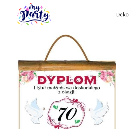
Dekor
MyParty