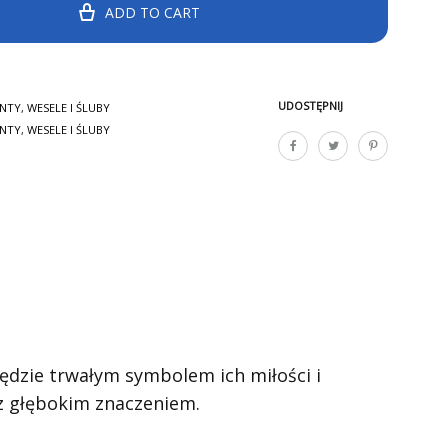
ADD TO CART
UDOSTĘPNIJ
ENTY
,
WESELE I ŚLUBY
ENTY
,
WESELE I ŚLUBY
ędzie trwałym symbolem ich miłości i
 z głębokim znaczeniem.