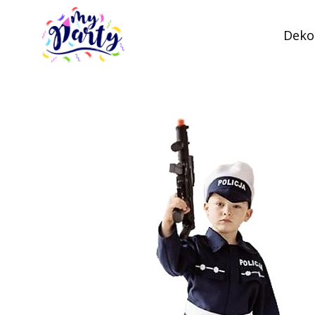
Dekor
MyParty