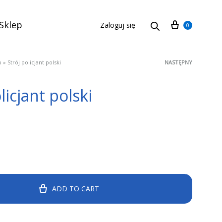
Cart
Sklep
Zaloguj się
0
p
»
Strój policjant polski
NASTĘPNY
Product
licjant polski
navigat
ADD TO CART