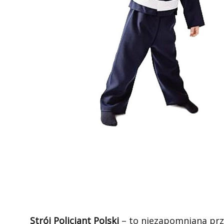
Strój Policjant Polski
– to niezapomniana prz