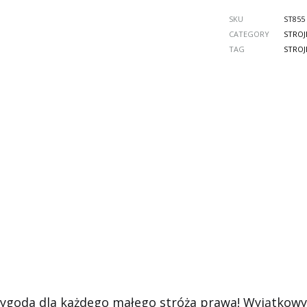
SKU
ST855
CATEGORY
STROJ
TAG
STROJ
ygoda dla każdego małego stróża prawa! Wyjątkowy,