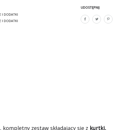
UDOSTĘPNIJ
E I DODATKI
E I DODATKI
 kompletny zestaw składający się z
kurtki,