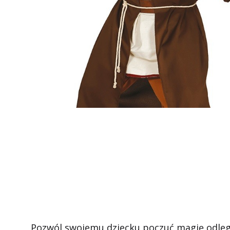
Pozwól swojemu dziecku poczuć magię odległ