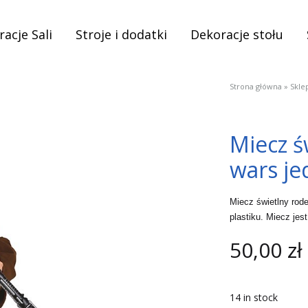
acje Sali
Stroje i dodatki
Dekoracje stołu
Strona główna
»
Skle
Miecz ś
wars je
Miecz świetlny ro
plastiku. Miecz jes
50,00
zł
14 in stock