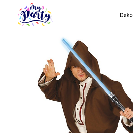
Dekor
MyParty