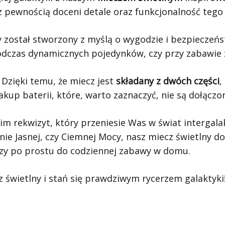
w z pewnością doceni detale oraz funkcjonalność teg
y został stworzony z myślą o wygodzie i bezpieczeńs
 podczas dynamicznych pojedynków, czy przy zabawie z
zięki temu, że miecz jest
składany z dwóch części
,
kup baterii, które, warto zaznaczyć, nie są dołączo
kim rekwizyt, który przeniesie Was w świat intergala
onie Jasnej, czy Ciemnej Mocy, nasz miecz świetlny 
zy po prostu do codziennej zabawy w domu.
 świetlny i stań się prawdziwym rycerzem galaktyki