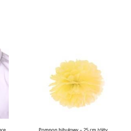
mce
Pompon bibułowy – 25 cm żółty