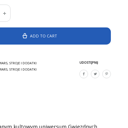
ADD TO CART
UDOSTĘPNIJ
WARS
,
STROJE I DODATKI
WARS
,
STROJE I DODATKI
anym kultowym uniwersum Gwiezdnych