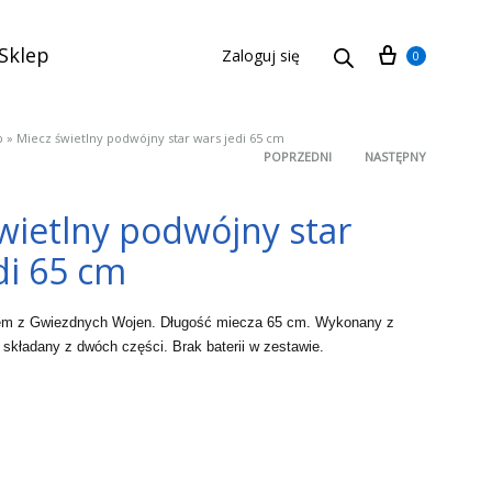
Cart
Sklep
Zaloguj się
0
p
»
Miecz świetlny podwójny star wars jedi 65 cm
POPRZEDNI
NASTĘPNY
Product
wietlny podwójny star
navigation
di 65 cm
dem z Gwiezdnych Wojen. Długość miecza
65
cm. Wykonany z
t składany z dwóch części. Brak baterii w zestawie.