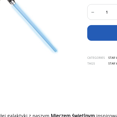
Quantity
CATEGORIES
STAR 
TAGS
STAR 
ej galaktyki z naszym
Mieczem świetlnym
inspirow