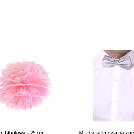
 bibułowy – 25 cm
Mucha satynowa na gu