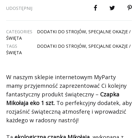
UDOSTĘPNIJ
CATEGORIES
DODATKI DO STROJÓW
,
SPECJALNE OKAZJE /
ŚWIĘTA
TAGS
DODATKI DO STROJÓW
,
SPECJALNE OKAZJE /
ŚWIĘTA
W naszym sklepie internetowym MyParty
mamy przyjemność zaprezentować Ci kolejny
fantastyczny produkt świąteczny –
Czapka
Mikołaja eko 1 szt.
To perfekcyjny dodatek, aby
rozjaśnić świąteczną atmosferę i wprowadzić
każdego w radosny nastrój!
Ta
ekologiczna czapka Mikołaja
, wykonana z