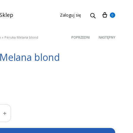
Cart
Sklep
Zaloguj się
0
p
»
Peruka Melana blond
POPRZEDNI
NASTĘPNY
Product
 Melana blond
navigation