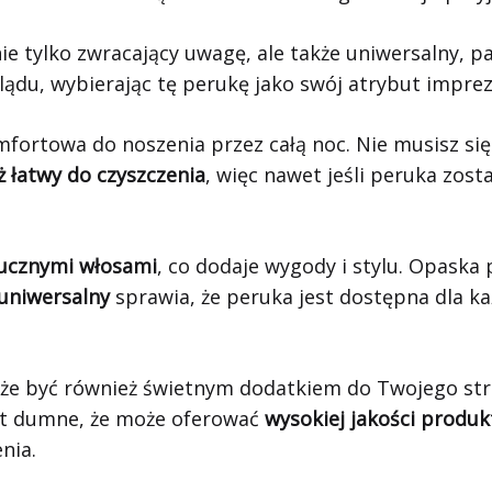
nie tylko zwracający uwagę, ale także uniwersalny, p
lądu, wybierając tę perukę jako swój atrybut impre
komfortowa do noszenia przez całą noc. Nie musisz s
ż łatwy do czyszczenia
, więc nawet jeśli peruka zos
tucznymi włosami
, co dodaje wygody i stylu. Opask
uniwersalny
sprawia, że peruka jest dostępna dla ka
że być również świetnym dodatkiem do Twojego stro
est dumne, że może oferować
wysokiej jakości produ
nia.