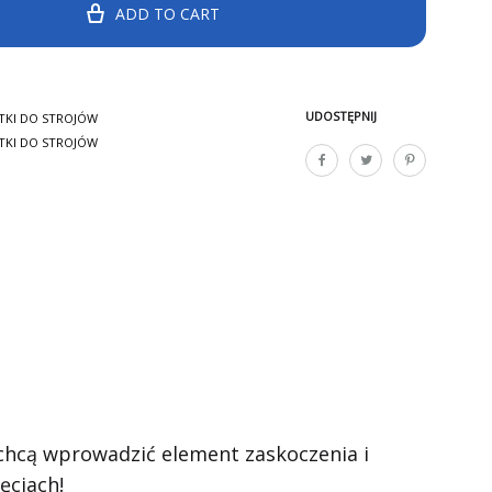
ADD TO CART
UDOSTĘPNIJ
TKI DO STROJÓW
TKI DO STROJÓW
 chcą wprowadzić element zaskoczenia i
ęciach!