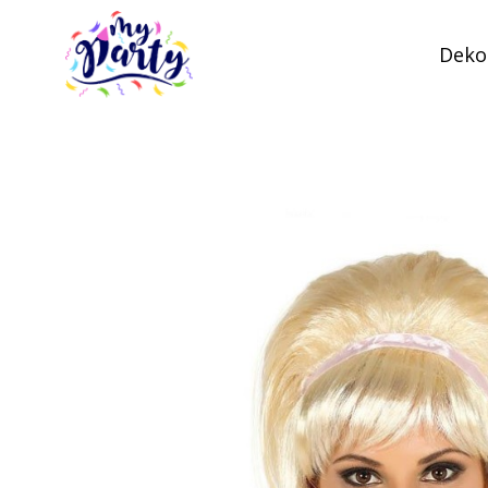
Dekor
MyParty