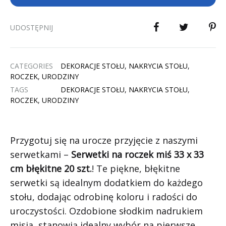
UDOSTĘPNIJ
CATEGORIES
DEKORACJE STOŁU
,
NAKRYCIA STOŁU
,
ROCZEK
,
URODZINY
TAGS
DEKORACJE STOŁU
,
NAKRYCIA STOŁU
,
ROCZEK
,
URODZINY
Przygotuj się na urocze przyjęcie z naszymi
serwetkami –
Serwetki na roczek miś 33 x 33
cm błękitne 20 szt.
! Te piękne, błękitne
serwetki są idealnym dodatkiem do każdego
stołu, dodając odrobinę koloru i radości do
uroczystości. Ozdobione słodkim nadrukiem
misia, stanowią idealny wybór na pierwsze