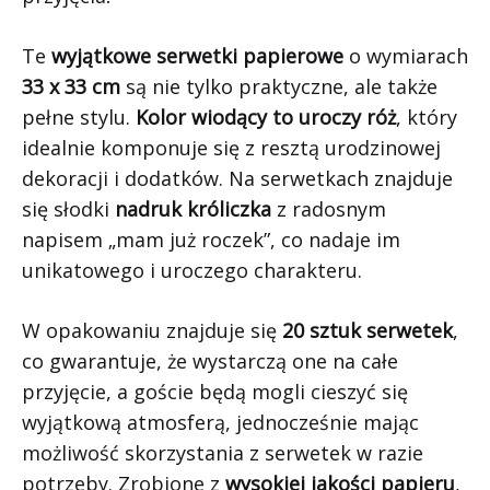
Te
wyjątkowe serwetki papierowe
o wymiarach
33 x 33 cm
są nie tylko praktyczne, ale także
pełne stylu.
Kolor wiodący to uroczy róż
, który
idealnie komponuje się z resztą urodzinowej
dekoracji i dodatków. Na serwetkach znajduje
się słodki
nadruk króliczka
z radosnym
napisem „mam już roczek”, co nadaje im
unikatowego i uroczego charakteru.
W opakowaniu znajduje się
20 sztuk serwetek
,
co gwarantuje, że wystarczą one na całe
przyjęcie, a goście będą mogli cieszyć się
wyjątkową atmosferą, jednocześnie mając
możliwość skorzystania z serwetek w razie
potrzeby. Zrobione z
wysokiej jakości papieru
,