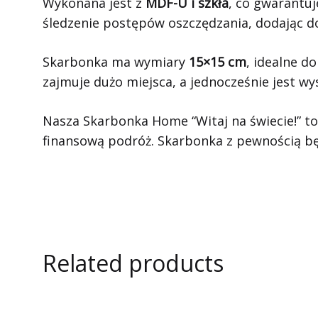
Wykonana jest z
MDF-U i szkła
, co gwarantuj
śledzenie postępów oszczędzania, dodając d
Skarbonka ma wymiary
15×15 cm
, idealne d
zajmuje dużo miejsca, a jednocześnie jest w
Nasza Skarbonka Home “Witaj na świecie!” t
finansową podróż. Skarbonka z pewnością będ
Related products