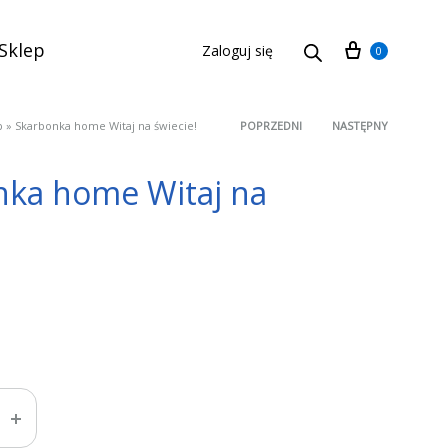
Cart
Sklep
Zaloguj się
0
p
»
Skarbonka home Witaj na świecie!
POPRZEDNI
NASTĘPNY
Product
nka home Witaj na
navigation
!