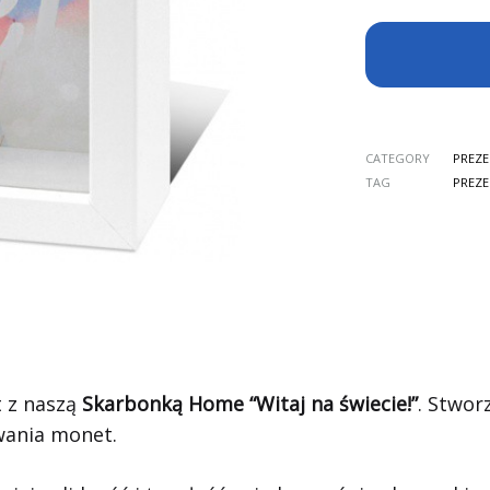
CATEGORY
PREZ
TAG
PREZ
t z naszą
Skarbonką Home “Witaj na świecie!”
. Stwor
wania monet.