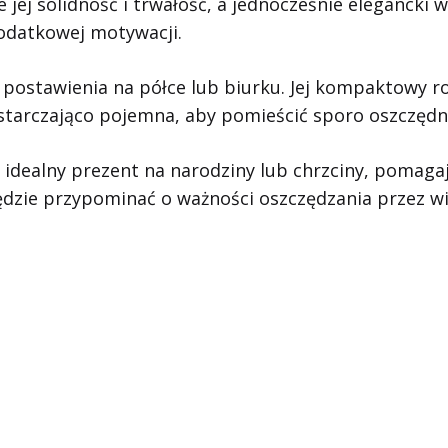
e jej solidność i trwałość, a jednocześnie elegancki 
odatkowej motywacji.
o postawienia na półce lub biurku. Jej kompaktowy ro
ystarczająco pojemna, aby pomieścić sporo oszczędn
o idealny prezent na narodziny lub chrzciny, poma
zie przypominać o ważności oszczędzania przez wiel