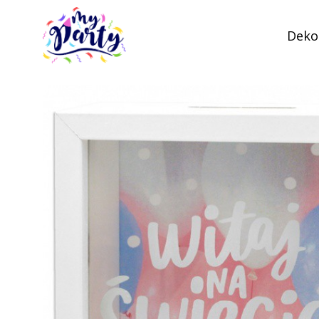
Dekor
MyParty