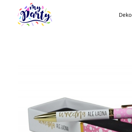
Dekor
MyParty