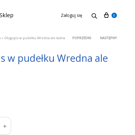
Cart
Sklep
Zaloguj się
0
p
»
Długopis w pudełku Wredna ale ładna
POPRZEDNI
NASTĘPNY
Product
s w pudełku Wredna ale
navigation