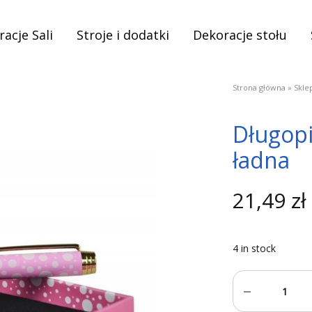
acje Sali
Stroje i dodatki
Dekoracje stołu
Strona główna
»
Skle
Długopi
ładna
21,49
zł
4 in stock
Quantity