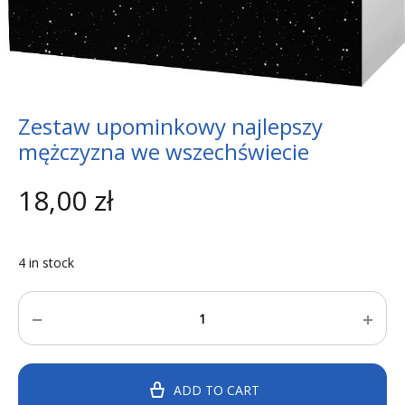
Zestaw upominkowy najlepszy
mężczyzna we wszechświecie
18,00
zł
4 in stock
Quantity
ADD TO CART