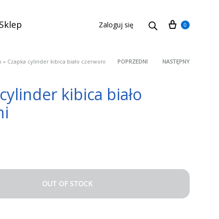
Cart
Sklep
Zaloguj się
0
p
»
Czapka cylinder kibica biało czerwoni
POPRZEDNI
NASTĘPNY
Product
cylinder kibica biało
navigation
ni
OUT OF STOCK