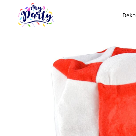
Dekor
MyParty