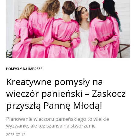
POMYSŁY NA IMPREZE
Kreatywne pomysły na
wieczór panieński – Zaskocz
przyszłą Pannę Młodą!
Planowanie wieczoru panieńskiego to wielkie
wyzwanie, ale też szansa na stworzenie
niezapomnianych wspomnień. Przygotowaliśmy dla
2023-07-12