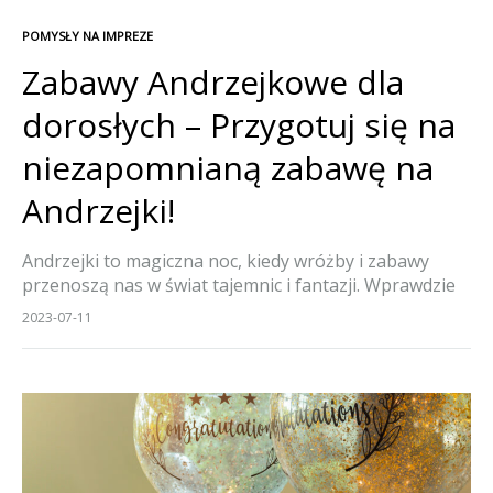
POMYSŁY NA IMPREZE
Zabawy Andrzejkowe dla
dorosłych – Przygotuj się na
niezapomnianą zabawę na
Andrzejki!
Andrzejki to magiczna noc, kiedy wróżby i zabawy
przenoszą nas w świat tajemnic i fantazji. Wprawdzie
tradycyjnie kojarzone są z imprezami dla dzieci,
2023-07-11
dorosłych również warto zachęcić do tej niecodziennej
zabawy. Zapraszamy do przeczytania naszych
propozycji na zabawy andrzejkowe dla dorosłych.