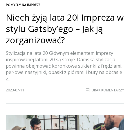
POMYSŁY NA IMPREZE
Niech żyją lata 20! Impreza w
stylu Gatsby’ego – Jak ją
zorganizować?
Stylizacja na lata 20 Głównym elementem imprezy
inspirowanej latami 20 są stroje. Damska stylizacja
powinna obejmować koronkowe sukienki z frędzlami,
perłowe naszyjniki, opaski z piórami i buty na obcasie
z…
DO
2023-07-11
BRAK KOMENTARZY
NIE
ŻYJ
LA
20!
IMP
W
STY