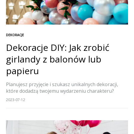
DEKORACJE
Dekoracje DIY: Jak zrobić
girlandy z balonów lub
papieru
Planujesz przyjęcie i szukasz unikalnych dekoracji,
które dodadzą twojemu wydarzeniu charakteru?
Stworzenie własnych dekoracji to doskonały sposób
2023-07-12
na wyrażenie swojego stylu i kreatywności. W tym
artykule dowiesz się, jak zrobić girlandy z balonów lub
papieru, które z pewnością zrobią wrażenie na twoich
gościach.