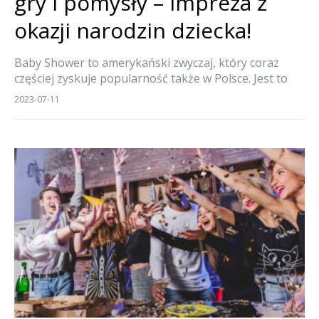
gry i pomysły – Impreza z
okazji narodzin dziecka!
Baby Shower to amerykański zwyczaj, który coraz
częściej zyskuje popularność także w Polsce. Jest to
impreza organizowana na cześć przyszłej mamy i
2023-07-11
oczekiwanego malucha. Jak zorganizować Baby
Shower, jakie gry mogą urozmaicić to wydarzenie, a
jakie pomysły sprawią, że będzie ono niezapomniane?
Sprawdź nasze propozycje!