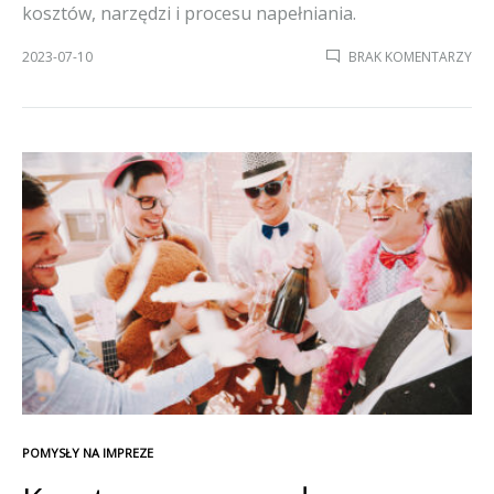
kosztów, narzędzi i procesu napełniania.
DO
2023-07-10
BRAK KOMENTARZY
NAP
BA
HE
–
JAK
TO
ZRO
KO
I
NI
NA
POMYSŁY NA IMPREZE