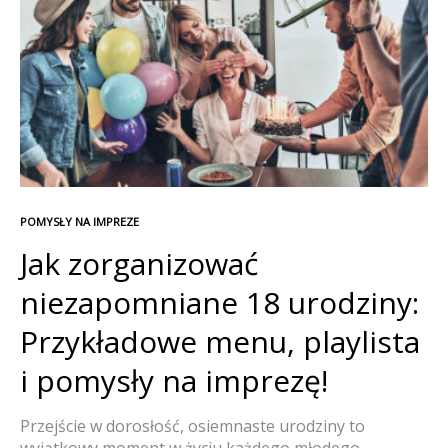
GA
–
JAK
JĄ
ZO
POMYSŁY NA IMPREZE
Jak zorganizować
niezapomniane 18 urodziny:
Przykładowe menu, playlista
i pomysły na imprezę!
Przejście w dorosłość, osiemnaste urodziny to