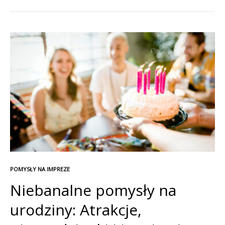
Ciebie listę kreatywnych pomysłów, które z pewnością
zapewnią niesamowitą zabawę i zaskoczą przyszłą
Pannę Młodą!
POMYSŁY NA IMPREZE
Niebanalne pomysły na
urodziny: Atrakcje,