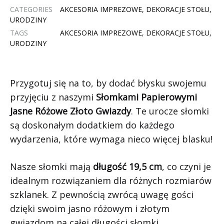
CATEGORIES
AKCESORIA IMPREZOWE
,
DEKORACJE STOŁU
,
URODZINY
TAGS
AKCESORIA IMPREZOWE
,
DEKORACJE STOŁU
,
URODZINY
Przygotuj się na to, by dodać błysku swojemu
przyjęciu z naszymi
Słomkami Papierowymi
Jasne Różowe Złoto Gwiazdy
. Te urocze słomki
są doskonałym dodatkiem do każdego
wydarzenia, które wymaga nieco więcej blasku!
Nasze słomki mają
długość 19,5 cm
, co czyni je
idealnym rozwiązaniem dla różnych rozmiarów
szklanek. Z pewnością zwrócą uwagę gości
dzięki swoim jasno różowym i złotym
gwiazdom na całej długości słomki.