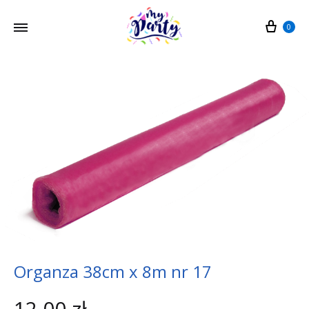
Cart
0
Organza 38cm x 8m nr 17
12,00
zł