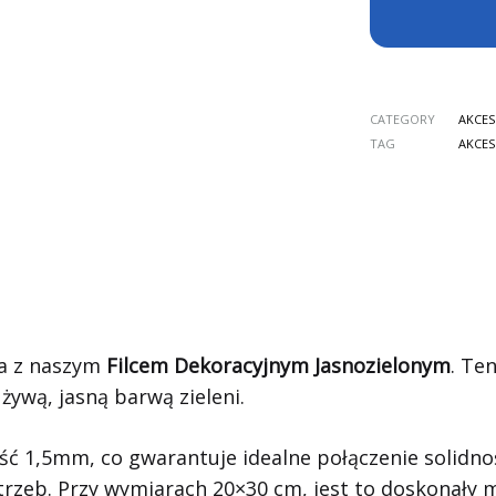
CATEGORY
AKCES
TAG
AKCES
ła z naszym
Filcem Dekoracyjnym Jasnozielonym
. Te
żywą, jasną barwą zieleni.
 1,5mm, co gwarantuje idealne połączenie solidnośc
zeb. Przy wymiarach 20×30 cm, jest to doskonały ma