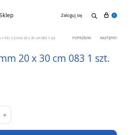
Cart
Sklep
Zaloguj się
0
p
»
Filc 1,5 mm 20 x 30 cm 083 1 szt.
POPRZEDNI
NASTĘPNY
Product
5 mm 20 x 30 cm 083 1 szt.
navigation