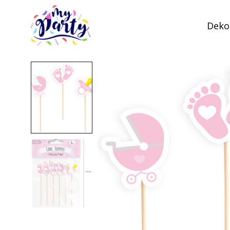
Dekor
MyParty