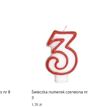
s nr 8
Świeczka numerek czerwona nr
3
1,70
zł