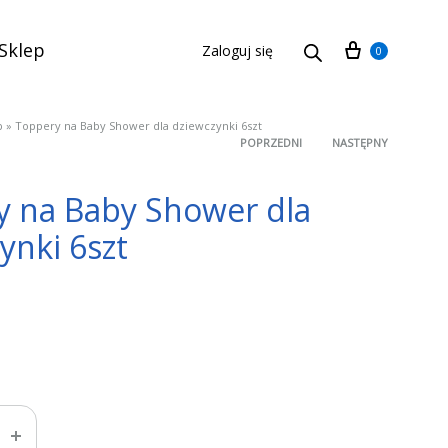
Cart
Sklep
Zaloguj się
0
p
»
Toppery na Baby Shower dla dziewczynki 6szt
POPRZEDNI
NASTĘPNY
Product
y na Baby Shower dla
navigation
ynki 6szt