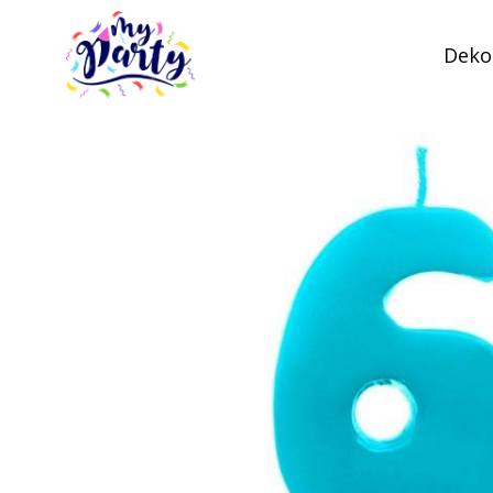
Dekor
MyParty