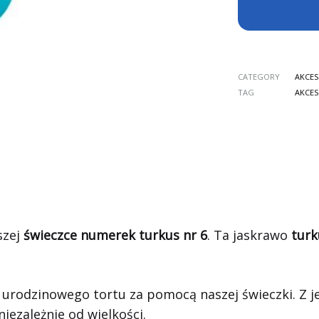
CATEGORY
AKCES
TAG
AKCES
szej
świeczce numerek turkus nr 6
. Ta jaskrawo
turk
o urodzinowego tortu za pomocą naszej świeczki. Z j
ezależnie od wielkości.