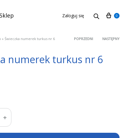
Cart
Sklep
Zaloguj się
0
p
»
Świeczka numerek turkus nr 6
POPRZEDNI
NASTĘPNY
Product
a numerek turkus nr 6
navigation