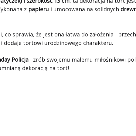
atyczek) i szerokość 13 cm
, ta dekoracja na tort je
 Wykonana z
papieru
i umocowana na solidnych
drewn
i, co sprawia, że jest ona łatwa do założenia i prze
i i dodaje tortowi urodzinowego charakteru.
day Policja
i zrób swojemu małemu miłośnikowi poli
omnianą dekoracją na tort!