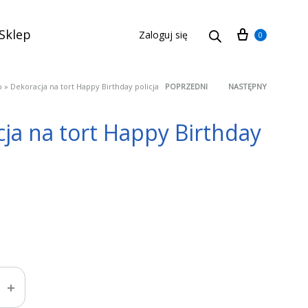
Cart
Sklep
Zaloguj się
0
p
»
Dekoracja na tort Happy Birthday policja
POPRZEDNI
NASTĘPNY
Product
ja na tort Happy Birthday
navigation