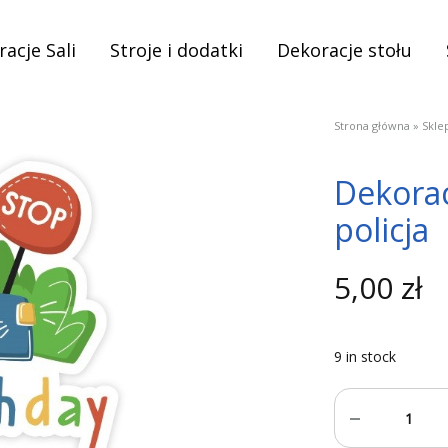
acje Sali
Stroje i dodatki
Dekoracje stołu
Strona główna
»
Skle
Dekorac
policja
5,00
zł
9 in stock
Quantity