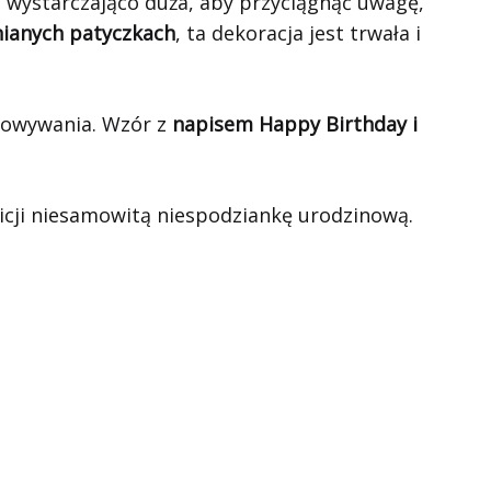
st wystarczająco duża, aby przyciągnąć uwagę,
ianych patyczkach
, ta dekoracja jest trwała i
chowywania. Wzór z
napisem Happy Birthday i
cji niesamowitą niespodziankę urodzinową.