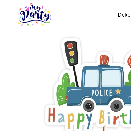
Dekor
MyParty