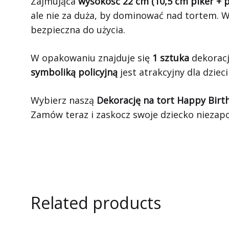
Zajmująca
wysokość 22 cm (10,5 cm piker + p
ale nie za duża, by dominować nad tortem.
bezpieczna do użycia.
W opakowaniu znajduje się
1 sztuka
dekoracj
symboliką policyjną
jest atrakcyjny dla dziec
Wybierz naszą
Dekorację na tort Happy Birth
Zamów teraz i zaskocz swoje dziecko niezap
Related products