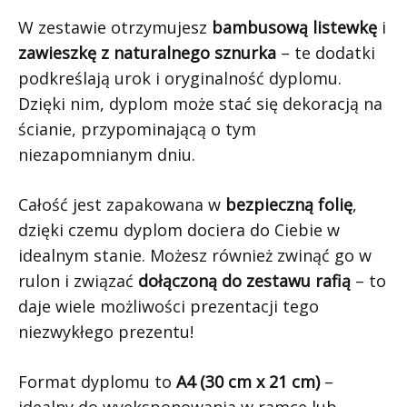
W zestawie otrzymujesz
bambusową listewkę
i
zawieszkę z naturalnego sznurka
– te dodatki
podkreślają urok i oryginalność dyplomu.
Dzięki nim, dyplom może stać się dekoracją na
ścianie, przypominającą o tym
niezapomnianym dniu.
Całość jest zapakowana w
bezpieczną folię
,
dzięki czemu dyplom dociera do Ciebie w
idealnym stanie. Możesz również zwinąć go w
rulon i związać
dołączoną do zestawu rafią
– to
daje wiele możliwości prezentacji tego
niezwykłego prezentu!
Format dyplomu to
A4 (30 cm x 21 cm)
–
idealny do wyeksponowania w ramce lub