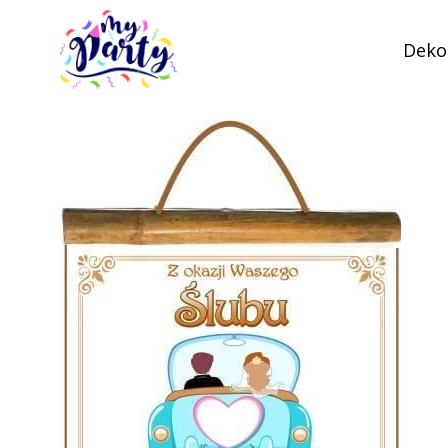
Dekor
MyParty