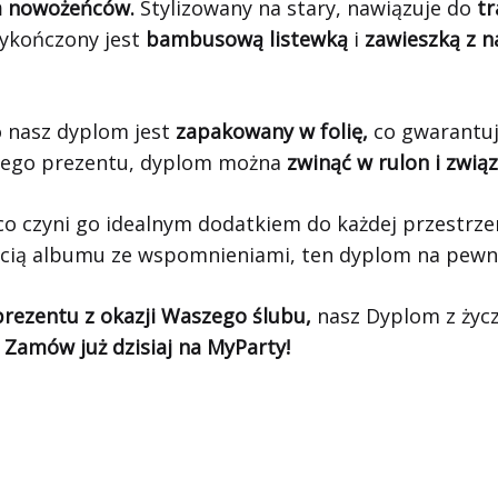
la nowożeńców.
Stylizowany na stary, nawiązuje do
tr
Wykończony jest
bambusową listewką
i
zawieszką z n
o nasz dyplom jest
zapakowany w folię,
co gwarantuje
r tego prezentu, dyplom można
zwinąć w rulon i związ
o czyni go idealnym dodatkiem do każdej przestrzeni
zęścią albumu ze wspomnieniami, ten dyplom na pewn
prezentu z okazji Waszego ślubu,
nasz Dyplom z życz
 Zamów już dzisiaj na MyParty!