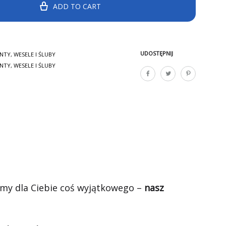
ADD TO CART
UDOSTĘPNIJ
ENTY
,
WESELE I ŚLUBY
ENTY
,
WESELE I ŚLUBY
my dla Ciebie coś wyjątkowego –
nasz