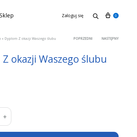
Cart
Sklep
Zaloguj się
0
p
»
Dyplom Z okazji Waszego ślubu
POPRZEDNI
NASTĘPNY
Product
Z okazji Waszego ślubu
navigation