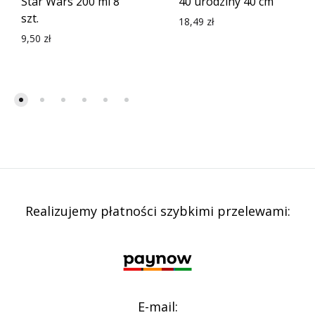
Star Wars 200 ml 8
40 urodziny 40 cm
szt.
18,49
zł
9,50
zł
Realizujemy płatności szybkimi przelewami:
E-mail: