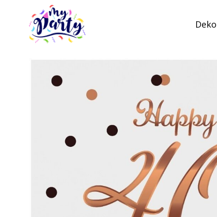
Dekor
MyParty