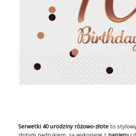
Serwetki 40 urodziny różowo-złote
to stylowy
złotym nadrukiem, są wykonane z
papieru
i 