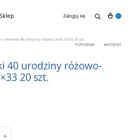
Cart
Sklep
Zaloguj się
0
p
»
Serwetki 40 urodziny różowo-złote 33×33 20 szt.
POPRZEDNI
NASTĘPNY
Product
i 40 urodziny różowo-
navigation
×33 20 szt.