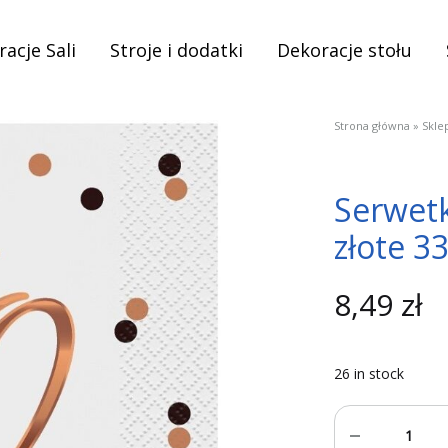
acje Sali
Stroje i dodatki
Dekoracje stołu
Strona główna
»
Skle
Serwetk
złote 33
8,49
zł
26 in stock
Quantity