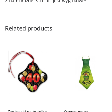
Z nami każde “sto lat” jest wyjątkowe!
Related products
Zawieszki na butelkę
Krawat mega