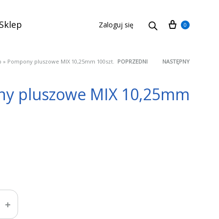
Cart
Sklep
Zaloguj się
0
p
»
Pompony pluszowe MIX 10,25mm 100szt.
POPRZEDNI
NASTĘPNY
Product
y pluszowe MIX 10,25mm
navigation