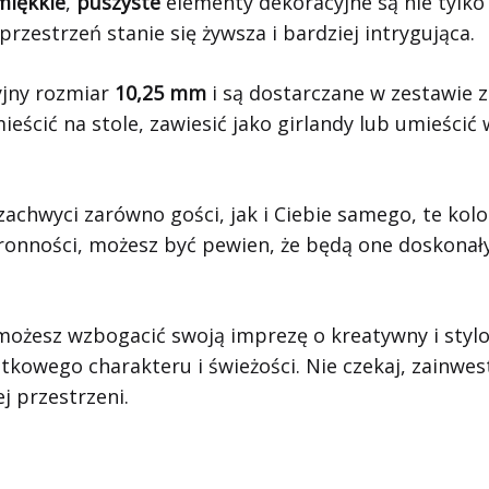
miękkie
,
puszyste
elementy dekoracyjne są nie tylko
rzestrzeń stanie się żywsza i bardziej intrygująca.
yjny rozmiar
10,25 mm
i są dostarczane w zestawie 
eścić na stole, zawiesić jako girlandy lub umieści
ra zachwyci zarówno gości, jak i Ciebie samego, te k
ronności, możesz być pewien, że będą one doskon
możesz wzbogacić swoją imprezę o kreatywny i stylo
wego charakteru i świeżości. Nie czekaj, zainwestuj
j przestrzeni.