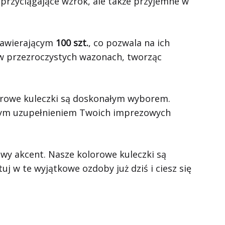
 przyciągające wzrok, ale także przyjemne w
zawierającym
100 szt.
, co pozwala na ich
ć w przezroczystych wazonach, tworząc
olorowe kuleczki są doskonałym wyborem.
ałym uzupełnieniem Twoich imprezowych
wy akcent. Nasze kolorowe kuleczki są
 w te wyjątkowe ozdoby już dziś i ciesz się