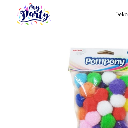
Dekor
MyParty