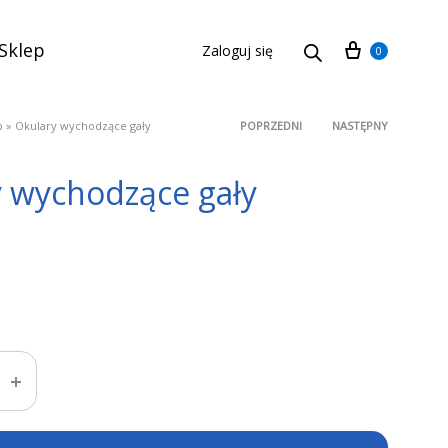
Cart
Sklep
Zaloguj się
0
p
»
Okulary wychodzące gały
POPRZEDNI
NASTĘPNY
Product
 wychodzące gały
navigation