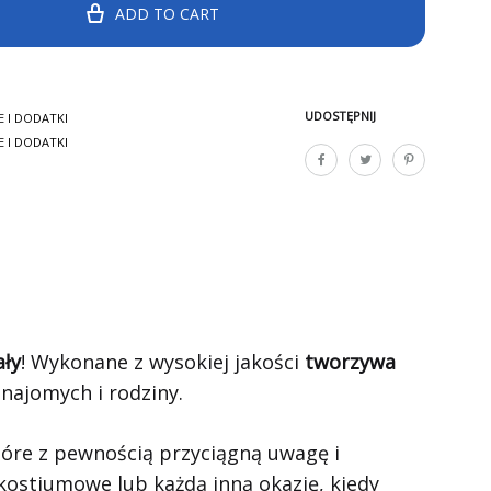
ADD TO CART
UDOSTĘPNIJ
E I DODATKI
E I DODATKI
ały
! Wykonane z wysokiej jakości
tworzywa
znajomych i rodziny.
tóre z pewnością przyciągną uwagę i
kostiumowe lub każdą inną okazję, kiedy