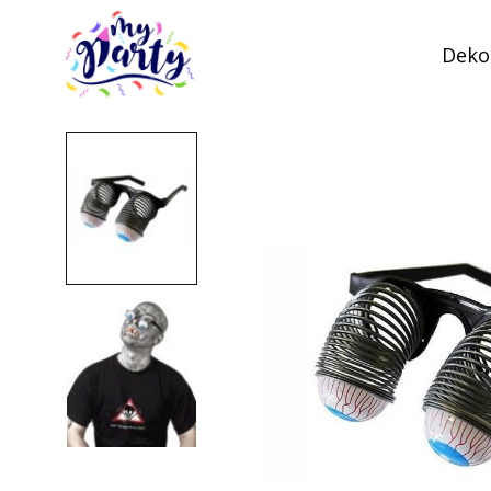
Dekor
MyParty