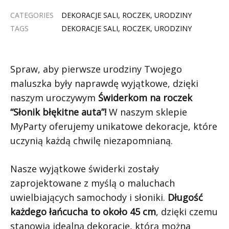
CATEGORIES
DEKORACJE SALI
,
ROCZEK
,
URODZINY
TAGS
DEKORACJE SALI
,
ROCZEK
,
URODZINY
Spraw, aby pierwsze urodziny Twojego
maluszka były naprawdę wyjątkowe, dzięki
naszym uroczywym
Świderkom na roczek
“Słonik błękitne auta”!
W naszym sklepie
MyParty oferujemy unikatowe dekoracje, które
uczynią każdą chwilę niezapomnianą.
Nasze wyjątkowe świderki zostały
zaprojektowane z myślą o maluchach
uwielbiających samochody i słoniki.
Długość
każdego łańcucha to około 45 cm
, dzięki czemu
stanowią idealną dekorację, którą można