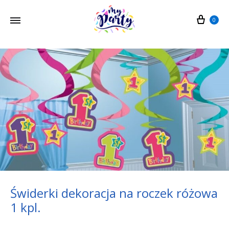
Cart
0
Świderki dekoracja na roczek różowa
1 kpl.