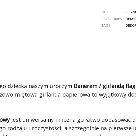
SKU
FLG2/
CATEGORIES
DEKOR
TAGS
DEKOR
ego dziecka naszym uroczym
Banerem / girlandą fla
óżowo-miętowa girlanda papierowa to wyjątkowy dod
towy
jest uniwersalny i można go łatwo dopasować d
ego rodzaju uroczystości, a szczególnie na pierwsze 