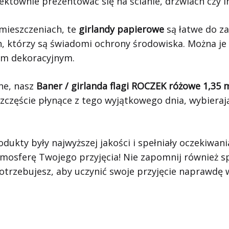
ektownie prezentować się na ścianie, drzwiach czy 
mieszczeniach, te
girlandy papierowe
są łatwe do za
h, którzy są świadomi ochrony środowiska. Można je
em dekoracyjnym.
lne, nasz
Baner / girlanda flagi ROCZEK różowe 1,35 
szczęście płynące z tego wyjątkowego dnia, wybierają
dukty były najwyższej jakości i spełniały oczekiwan
 atmosferę Twojego przyjęcia! Nie zapomnij również
potrzebujesz, aby uczynić swoje przyjęcie naprawdę