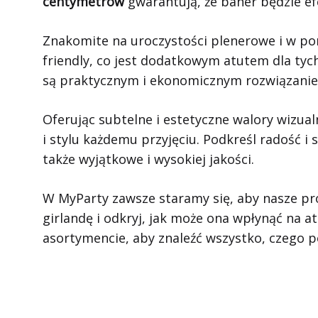
centymetrów
gwarantują, że baner będzie ef
Znakomite na uroczystości plenerowe i w po
friendly, co jest dodatkowym atutem dla tyc
są praktycznym i ekonomicznym rozwiązani
Oferując subtelne i estetyczne walory wizua
i stylu każdemu przyjęciu. Podkreśl radość i 
także wyjątkowe i wysokiej jakości.
W MyParty zawsze staramy się, aby nasze pro
girlandę i odkryj, jak może ona wpłynąć na
asortymencie, aby znaleźć wszystko, czego 