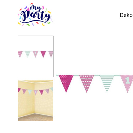
Dekor
MyParty