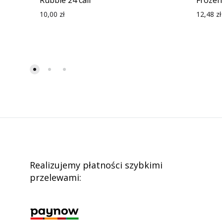
Rubble 24 cali
Frozen 
10,00
zł
12,48
zł
Realizujemy płatności szybkimi
przelewami: