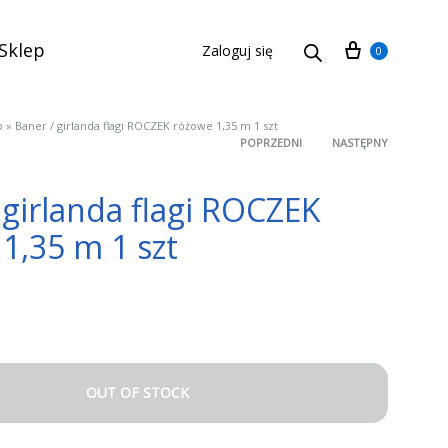
Cart
Sklep
Zaloguj się
0
p
»
Baner / girlanda flagi ROCZEK różowe 1,35 m 1 szt
POPRZEDNI
NASTĘPNY
Product
 girlanda flagi ROCZEK
navigation
1,35 m 1 szt
OUT OF STOCK