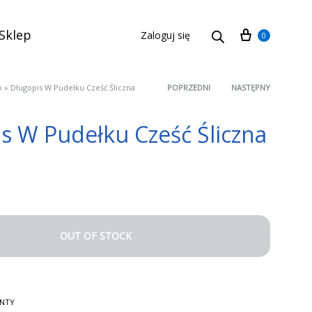
Cart
Sklep
Zaloguj się
0
p
»
Długopis W Pudełku Cześć Śliczna
POPRZEDNI
NASTĘPNY
Product
s W Pudełku Cześć Śliczna
navigation
OUT OF STOCK
ENTY