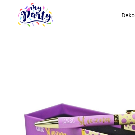
Dekor
MyParty