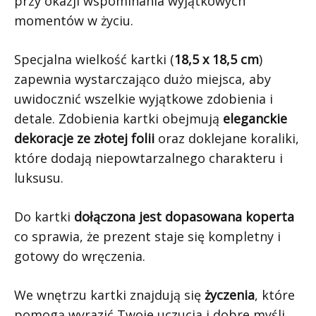
przy okazji wspominania wyjątkowych
momentów w życiu.
Specjalna wielkość kartki (
18,5 x 18,5 cm
)
zapewnia wystarczająco dużo miejsca, aby
uwidocznić wszelkie wyjątkowe zdobienia i
detale. Zdobienia kartki obejmują
eleganckie
dekoracje ze złotej folii
oraz doklejane koraliki,
które dodają niepowtarzalnego charakteru i
luksusu.
Do kartki
dołączona jest dopasowana koperta
co sprawia, że prezent staje się kompletny i
gotowy do wręczenia.
We wnętrzu kartki znajdują się
życzenia
, które
pomogą wyrazić Twoje uczucia i dobre myśli