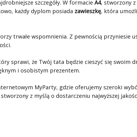
ajdrobniejsze szczegóły. W formacie
A4
, stworzony z
kowo, każdy dyplom posiada
zawieszkę
, która umoż
orzy trwałe wspomnienia. Z pewnością przyniesie u
ości.
ry sprawi, że Twój tata będzie cieszyć się swoim dn
 pięknym i osobistym prezentem.
ternetowym MyParty, gdzie oferujemy szeroki wybór
 stworzony z myślą o dostarczeniu najwyższej jakości