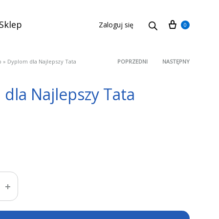
Cart
Sklep
Zaloguj się
0
p
»
Dyplom dla Najlepszy Tata
POPRZEDNI
NASTĘPNY
Product
dla Najlepszy Tata
navigation