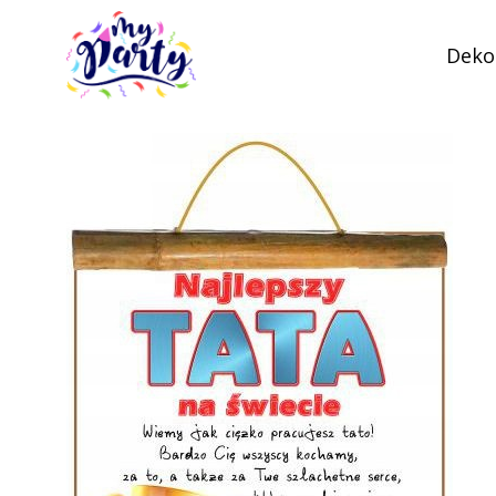
Dekor
MyParty