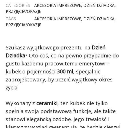
CATEGORIES
AKCESORIA IMPREZOWE
,
DZIEŃ DZIADKA
,
PRZYJĘCIA/OKAZJE
TAGS
AKCESORIA IMPREZOWE
,
DZIEŃ DZIADKA
,
PRZYJĘCIA/OKAZJE
Szukasz wyjątkowego prezentu na
Dzień
Dziadka
? Oto coś, co na pewno przypadnie do
gustu każdemu pracowitemu emerytowi –
kubek o pojemności
300 ml
, specjalnie
zaprojektowany, by uczcić wyjątkowy okres
życia.
Wykonany z
ceramiki
, ten kubek nie tylko
spełnia swoją podstawową funkcję, ale także
stanowi elegancką ozdobę. Jego trwałość i
klasyczny wygląd gwarantują, że będzie cieszył