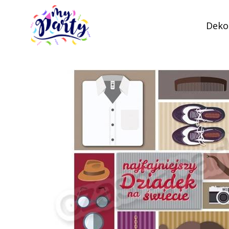
Dekor
MyParty