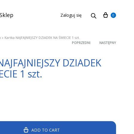
Cart
Sklep
Zaloguj się
0
p
»
Kartka NAJFAJNIEJSZY DZIADEK NA ŚWIECIE 1 szt.
POPRZEDNI
NASTĘPNY
Product
NAJFAJNIEJSZY DZIADEK
navigation
CIE 1 szt.
ADD TO CART