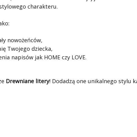
j stylowego charakteru.
ako:
jały nowożeńców,
ię Twojego dziecka,
enia napisów jak HOME czy LOVE.
sze
Drewniane litery
! Dodadzą one unikalnego stylu k