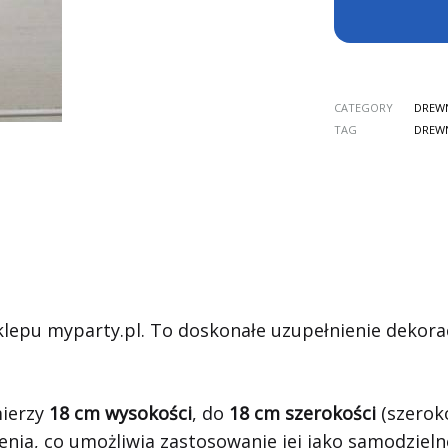
CATEGORY
DREW
TAG
DREW
klepu myparty.pl. To doskonałe uzupełnienie dekorac
ierzy
18 cm wysokości
, do
18 cm szerokości
(szeroko
enia, co umożliwia zastosowanie jej jako samodzielne