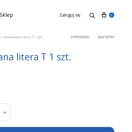
Cart
Sklep
Zaloguj się
0
p
»
Drewniana litera T 1 szt.
POPRZEDNI
NASTĘPNY
Product
a litera T 1 szt.
navigation