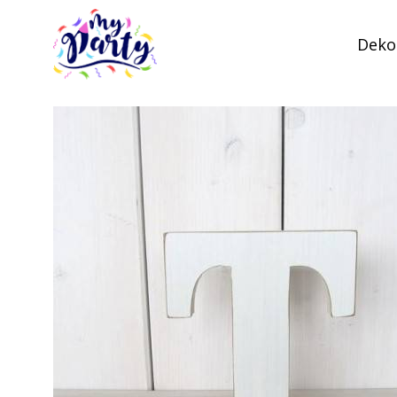
Dekor
MyParty