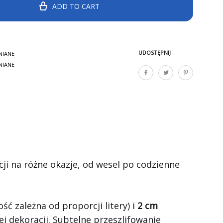
ADD TO CART
UDOSTĘPNIJ
NIANE
NIANE
ji na różne okazje, od wesel po codzienne
ść zależna od proporcji litery) i
2 cm
j dekoracji. Subtelne przeszlifowanie