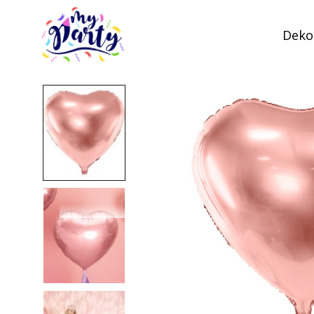
Dekor
MyParty