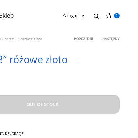
Cart
Sklep
Zaloguj się
0
p
»
serce 18″ różowe złoto
POPRZEDNI
NASTĘPNY
Product
8″ różowe złoto
navigation
OUT OF STOCK
NY
,
DEKORACJE