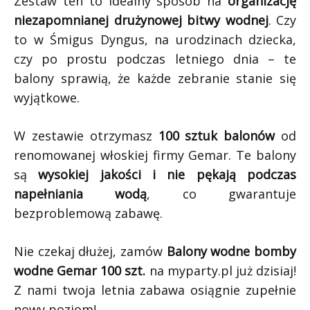
Zestaw ten to idealny sposób na
organizację
niezapomnianej drużynowej bitwy wodnej
. Czy
to w Śmigus Dyngus, na urodzinach dziecka,
czy po prostu podczas letniego dnia – te
balony sprawią, że każde zebranie stanie się
wyjątkowe.
W zestawie otrzymasz
100 sztuk balonów
od
renomowanej włoskiej firmy Gemar. Te balony
są
wysokiej jakości i nie pękają podczas
napełniania wodą
, co gwarantuje
bezproblemową zabawę.
Nie czekaj dłużej, zamów
Balony wodne bomby
wodne Gemar 100 szt.
na myparty.pl już dzisiaj!
Z nami twoja letnia zabawa osiągnie zupełnie
nowy poziom!