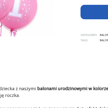
CATEGORIES
BALO
TAGS
BALO
 dziecka z naszymi
balonami urodzinowymi w kolorz
ję roczka.