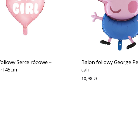
foliowy Serce różowe –
Balon foliowy George P
girl 45cm
cali
10,98
zł