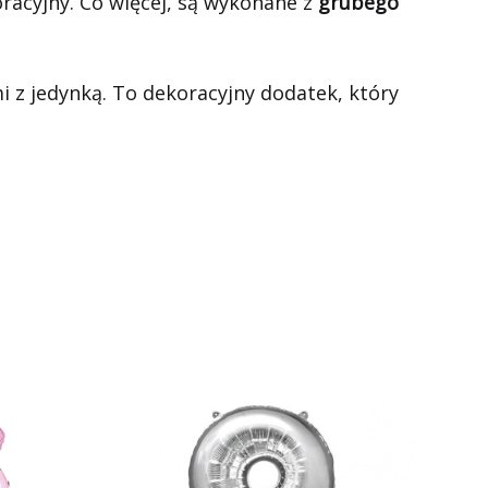
acyjny. Co więcej, są wykonane z
grubego
 z jedynką. To dekoracyjny dodatek, który