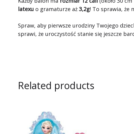
Każdy balon ma
rozmiar 12 cali
(około 30 cm 
latexu
o gramaturze aż
3,2g
! To sprawia, że 
Spraw, aby pierwsze urodziny Twojego dziec
sprawi, że uroczystość stanie się jeszcze bar
Related products