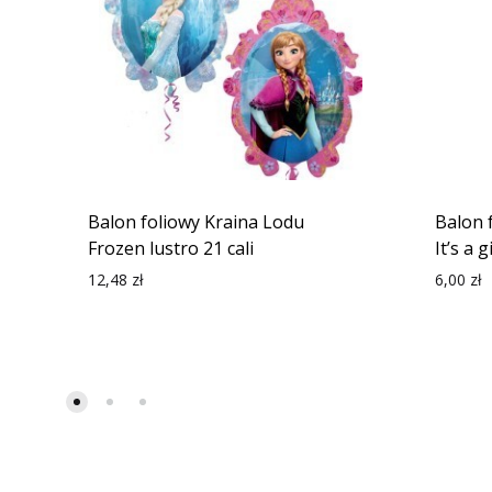
Balon foliowy Kraina Lodu
Balon 
Frozen lustro 21 cali
It’s a 
12,48
zł
6,00
zł