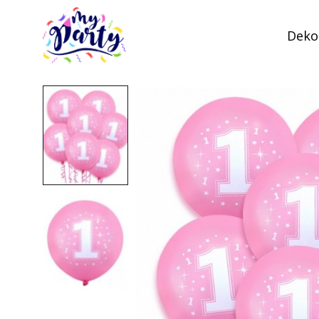
Dekor
MyParty