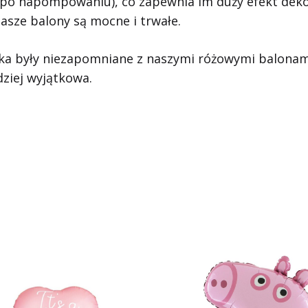
po napompowaniu), co zapewnia im duży efekt dekor
nasze balony są mocne i trwałe.
ka były niezapomniane z naszymi różowymi balonami
dziej wyjątkowa.