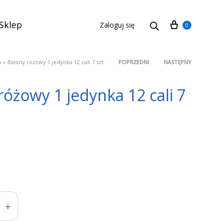
Cart
Sklep
Zaloguj się
0
p
»
Balony różowy 1 jedynka 12 cali 7 szt.
POPRZEDNI
NASTĘPNY
Product
różowy 1 jedynka 12 cali 7
navigation