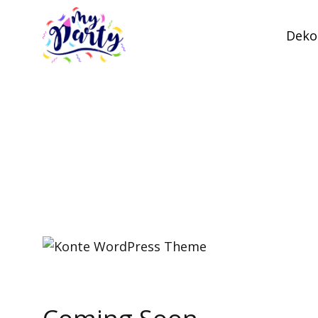
Dekor
MyParty