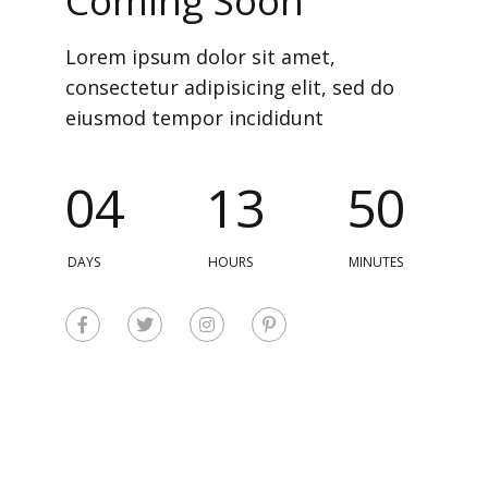
Coming Soon
Lorem ipsum dolor sit amet,
consectetur adipisicing elit, sed do
eiusmod tempor incididunt
0
4
1
3
5
0
DAYS
HOURS
MINUTES