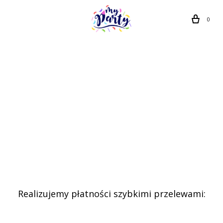
Coming Soon
0
Sed ut perspiciatis unde omnis iste natus error sit
voltatem accusantium doloremque laudantium, totam
rem aperiam, eaque ipsa quae ab illo inventore!
0
4
0
5
5
4
0
9
DAYS
HOURS
MINUTES
SECONDS
Realizujemy płatności szybkimi przelewami: