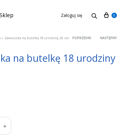
Cart
Sklep
Zaloguj się
0
p
»
Zawieszka na butelkę 18 urodziny 20 szt.
POPRZEDNI
NASTĘPNY
Product
ka na butelkę 18 urodziny
navigation