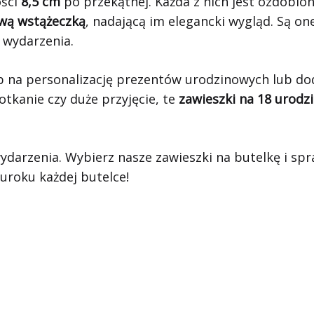
ości
8,5 cm
po przekątnej. Każda z nich jest ozdobio
wą wstążeczką
, nadającą im elegancki wygląd. Są on
 wydarzenia.
b na personalizację prezentów urodzinowych lub dod
otkanie czy duże przyjęcie, te
zawieszki na 18 urodz
ydarzenia. Wybierz nasze zawieszki na butelkę i sp
 uroku każdej butelce!