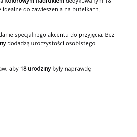
na
kolorowym nadrukiem
dedykowanym 18
e idealne do zawieszenia na butelkach,
anie specjalnego akcentu do przyjęcia. Bez
iny
dodadzą uroczystości osobistego
raw, aby
18 urodziny
były naprawdę