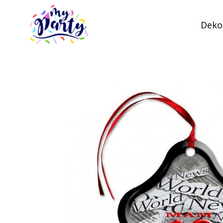
Dekor
MyParty