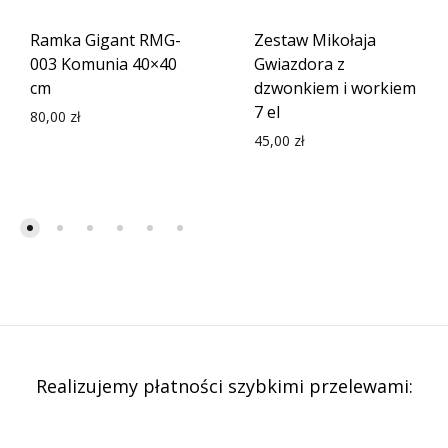
Ramka Gigant RMG-
Zestaw Mikołaja
003 Komunia 40×40
Gwiazdora z
cm
dzwonkiem i workiem
7 el
80,00
zł
45,00
zł
Realizujemy płatności szybkimi przelewami: