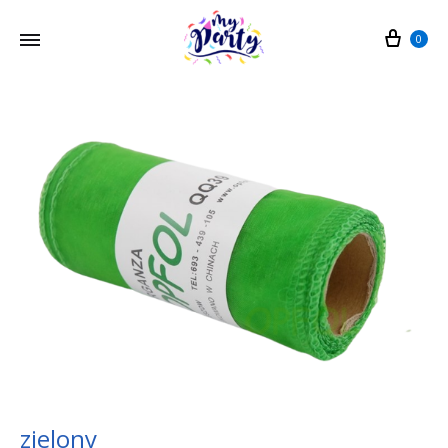
Cart
0
zielony