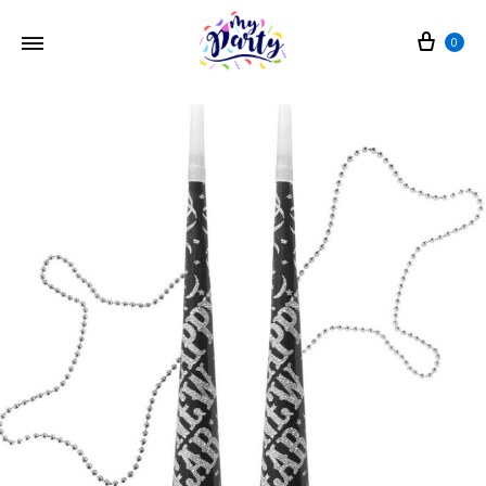
Cart
0