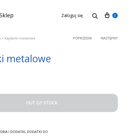
Cart
Sklep
Zaloguj się
0
p
»
Kajdanki metalowe
POPRZEDNI
NASTĘPNY
Product
ki metalowe
navigation
OUT OF STOCK
ORIA I DODATKI
,
DODATKI DO