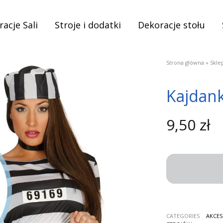
acje Sali
Stroje i dodatki
Dekoracje stołu
Strona główna
»
Skle
Kajdan
9,50
zł
CATEGORIES
AKCES