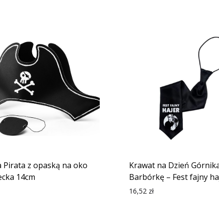
 Pirata z opaską na oko
Krawat na Dzień Górnik
iecka 14cm
Barbórkę – Fest fajny ha
16,52
zł