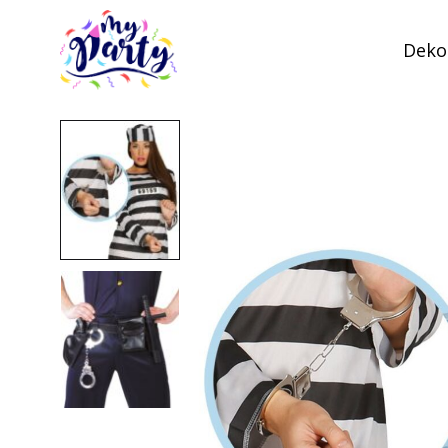
Dekor
MyParty