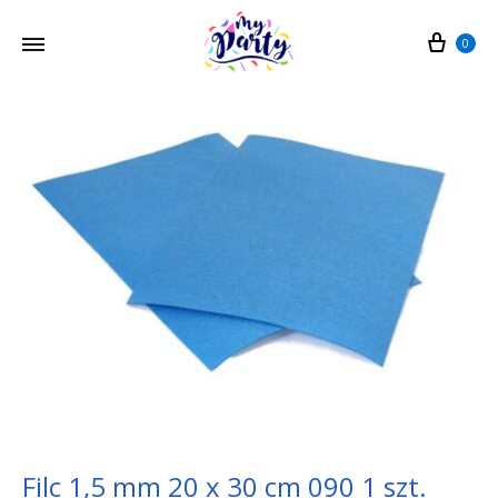
Cart
0
Filc 1,5 mm 20 x 30 cm 090 1 szt.