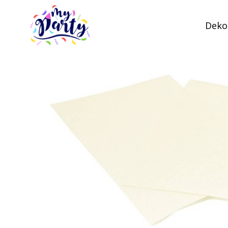
Dekor
MyParty