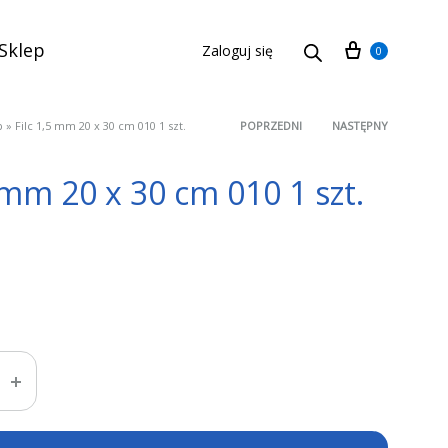
Cart
Sklep
Zaloguj się
0
p
»
Filc 1,5 mm 20 x 30 cm 010 1 szt.
POPRZEDNI
NASTĘPNY
Product
5 mm 20 x 30 cm 010 1 szt.
navigation