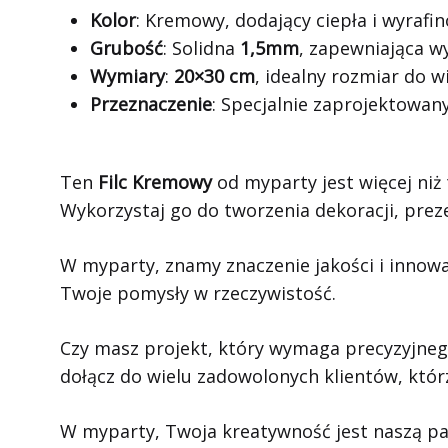
Kolor
: Kremowy, dodający ciepła i wyraf
Grubość
: Solidna
1,5mm
, zapewniająca w
Wymiary
:
20×30 cm
, idealny rozmiar do 
Przeznaczenie
: Specjalnie zaprojektowan
Ten
Filc Kremowy
od myparty jest więcej niż
Wykorzystaj go do tworzenia dekoracji, prez
W myparty, znamy znaczenie jakości i innowa
Twoje pomysły w rzeczywistość.
Czy masz projekt, który wymaga precyzyjneg
dołącz do wielu zadowolonych klientów, któr
W myparty, Twoja kreatywność jest naszą pas